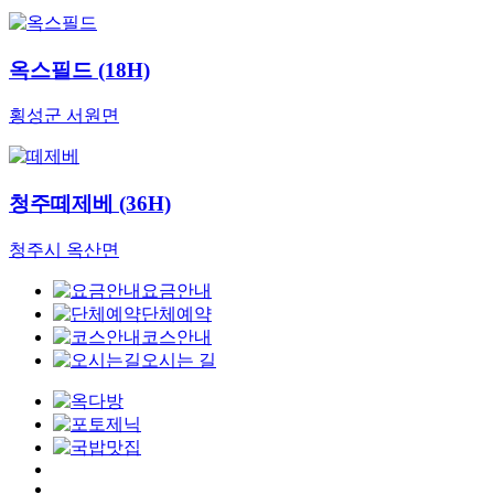
옥스필드 (18H)
횡성군 서원면
청주떼제베 (36H)
청주시 옥산면
요금안내
단체예약
코스안내
오시는 길